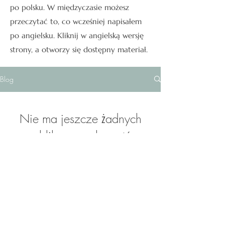
po polsku. W międzyczasie możesz
przeczytać to, co wcześniej napisałem
po angielsku. Kliknij w angielską wersję
strony, a otworzy się dostępny materiał.
Blog
Nie ma jeszcze żadnych
opublikowanych postów
w tym języku
Po opublikowaniu postów zobaczysz
je tutaj.
© 2023 by Paab Amani & Metaguidance Ltd